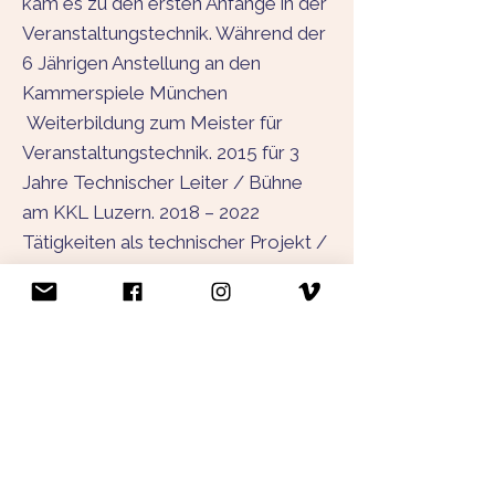
kam es zu den ersten Anfänge in der
Veranstaltungstechnik. Während der
6 Jährigen Anstellung an den
Kammerspiele München
Weiterbildung zum Meister für
Veranstaltungstechnik. 2015 für 3
Jahre Technischer Leiter / Bühne
am KKL Luzern. 2018 – 2022
Tätigkeiten als technischer Projekt /
Leiter in der BMW Welt, Sofitel
Munich Bayerpost, Messe
Augsburg.. Seit April 2022
Technischer Leiter der schweren
reiter auf dem Kreativquartier. In der
ganzen Zeit immer als selbständiger
Freelancer Veranstaltungstechnik,
Projektleiter, Technischer Leiter VT