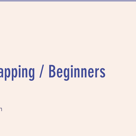
FÖRDERUNG
PROJEKTE
MÜNCHN
apping / Beginners
n