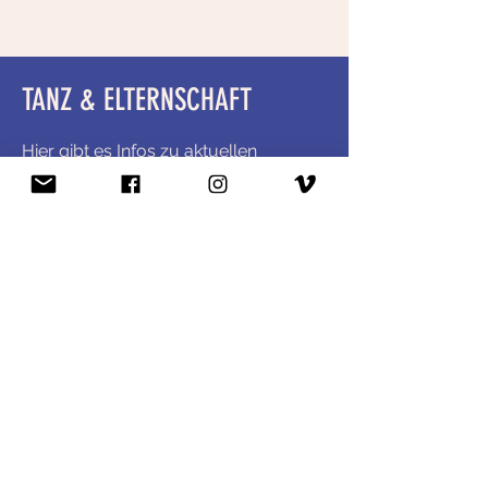
TANZ & ELTERNSCHAFT
Hier gibt es Infos zu aktuellen
Neuigkeiten und Projekten im
Rahmen unseres Schwerpunkts Tanz
& Elternschaft.
MEHR